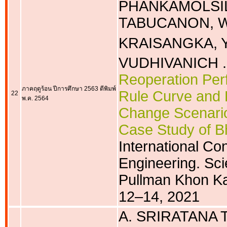
PHANKAMOLSIL
TABUCANON, W
KRAISANGKA, Y
VUDHIVANICH .
Reoperation Per
ภาคฤดูร้อน ปีการศึกษา 2563 ตีพิมพ์
Rule Curve and 
22
พ.ค. 2564
Change Scenarios
Case Study of B
International Co
Engineering. S
Pullman Khon Ka
12–14, 2021
A. SRIRATANA 