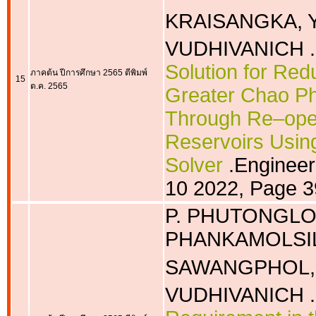
KRAISANGKA, Y
VUDHIVANICH .
Solution for Red
ภาคต้น ปีการศึกษา 2565 ตีพิมพ์
15
ต.ค. 2565
Greater Chao Ph
Through Re–opera
Reservoirs Usin
Solver
.Engineer
10 2022, Page 3
P. PHUTONGLOM,
PHANKAMOLSIL
SAWANGPHOL, 
VUDHIVANICH .