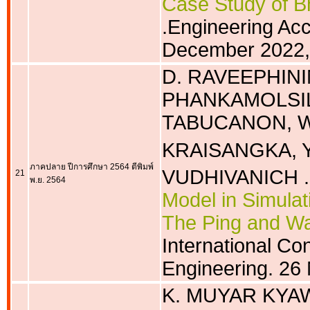
Case Study of B
.Engineering Acc
December 2022,
D. RAVEEPHINIM
PHANKAMOLSIL
TABUCANON, W
KRAISANGKA, Y
ภาคปลาย ปีการศึกษา 2564 ตีพิมพ์
VUDHIVANICH .
21
พ.ย. 2564
Model in Simulati
The Ping and Wa
International C
Engineering. 2
K. MUYAR KYAW,