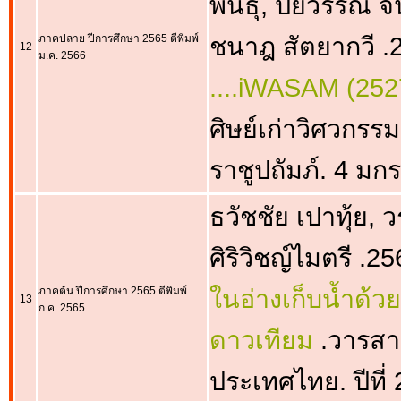
พันธุ์, ปิยวรรณ จ
ภาคปลาย ปีการศึกษา 2565 ตีพิมพ์
ชนาฎ สัตยากวี .
12
ม.ค. 2566
....iWASAM (252
ศิษย์เก่าวิศวก
ราชูปถัมภ์. 4 ม
ธวัชชัย เปาทุ้ย, 
ศิริวิชญ์ไมตรี .25
ภาคต้น ปีการศึกษา 2565 ตีพิมพ์
ในอ่างเก็บน้ำด้ว
13
ก.ค. 2565
ดาวเทียม
.วารส
ประเทศไทย. ปีที่ 