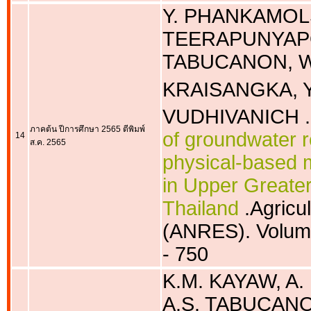
Y. PHANKAMOLSI
TEERAPUNYAPON
TABUCANON, W
KRAISANGKA, Y
VUDHIVANICH .
ภาคต้น ปีการศึกษา 2565 ตีพิมพ์
of groundwater r
14
ส.ค. 2565
physical-based 
in Upper Greater
Thailand
.Agricu
(ANRES). Volume
- 750
K.M. KAYAW, A.
A.S. TABUCANO