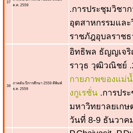
37
ต.ค. 2559
.การประชุมวิชาก
อุตสาหกรรมและวิศ
ราชภัฎอุบลราชธ
อิทธิพล ธัญญเจริ
ราวุธ วุฒิวณิชย์ 
กายภาพของแม่น้
ภาคต้น ปีการศึกษา 2559 ตีพิมพ์
38
ธ.ค. 2559
งกูเรชั่น
.การประช
มหาวิทยาลยเกษ
วันที่ 8-9 ธันวา