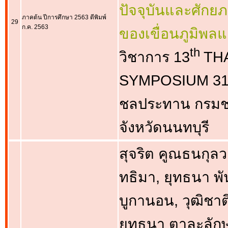
ปัจจุบันและศักย
ภาคต้น ปีการศึกษา 2563 ตีพิมพ์
29
ก.ค. 2563
ของเขื่อนภูมิพลและ
th
วิชาการ 13
THA
SYMPOSIUM 31 
ชลประทาน กรมช
จังหวัดนนทบุรี
สุจริต คูณธนกุลวง
ทธิมา, ยุทธนา พัน
บูกานอน, วุฒิชาต
ยุทธนา ตาละลักษ