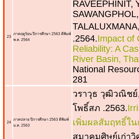
RAVEEPHINIT, 
SAWANGPHOL, J
TALALUXMANA,
ภาคฤดูร้อน ปีการศึกษา 2563 ตีพิมพ์
.2564.
Impact of
23
พ.ค. 2564
Reliability: A C
River Basin, Th
National Resourc
281
วราวุธ วุฒิวณิชย
โพธิ์สภ .2563.
Ir
ภาคปลาย ปีการศึกษา 2563 ตีพิมพ์
เพิ่มผลสัมฤทธิ์ใ
24
ม.ค. 2563
สมาคมศิษย์เก่า